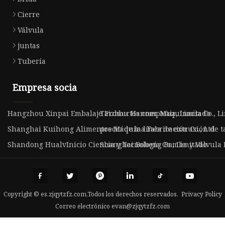
Cierre
Válvula
juntas
Tubería
Empresa socia
Hangzhou Xinpai Embalaje Productos compañía, Limitado
Taizhou Hanner Maquinaria Co., Li
Shanghai Kuihong Alimentos Máquina Fabricación Co., Ltd
precio de la línea de extrusión de t
Shandong HualvInicio Ciencia y Tecnología Co., Limitado.
Shanghai Bobeng Bomba y Válvula M
Copyright © es.zjqytzfz.com,Todos los derechos reservados.
Privacy Policy
Correo electrónico
evan@zjqytzfz.com